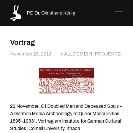
PD Dr. Christiane König
Vortrag
November 23, 2013
In
ALLGEMEIN
,
PROJEKTE
22 November „Of Doubled Men and Deceased Souls –
A German Media Archaeology of Queer Masculinities,
1895-1933“, Vortrag am Institute for German Cultural
Studies, Cornell University, Ithaca