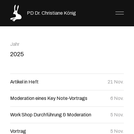
PD Dr. Christiane König
Jahr
2025
Artikel in Heft
21 Nov.
Moderation eines Key Note-Vortrags
6 Nov.
Work Shop Durchführung & Moderation
5 Nov.
Vortrag
5 Nov.