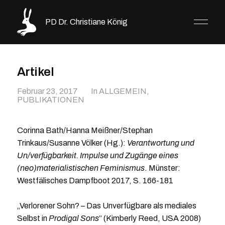
PD Dr. Christiane König
Artikel
Februar 23, 2017
In
ALLGEMEIN
,
PUBLIKATIONEN
Corinna Bath/Hanna Meißner/Stephan
Trinkaus/Susanne Völker (Hg.):
Verantwortung und
Un/verfügbarkeit. Impulse und Zugänge eines
(neo)materialistischen Feminismus
. Münster:
Westfälisches Dampfboot 2017, S. 166-181
„Verlorener Sohn? – Das Unverfügbare als mediales
Selbst in
Prodigal Sons
“ (Kimberly Reed, USA 2008)