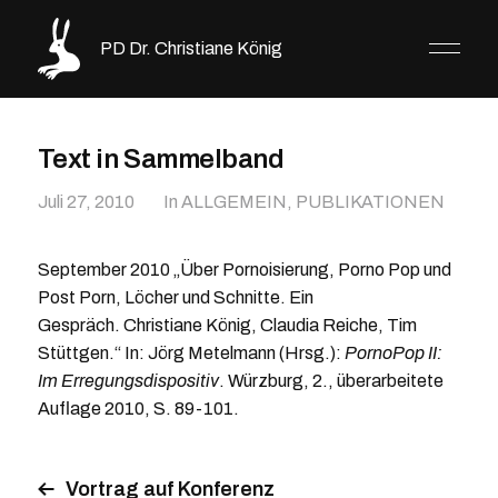
PD Dr. Christiane König
Text in Sammelband
Juli 27, 2010
In
ALLGEMEIN
,
PUBLIKATIONEN
September 2010 „Über Pornoisierung, Porno Pop und
Post Porn, Löcher und Schnitte. Ein
Gespräch. Christiane König, Claudia Reiche, Tim
Stüttgen.“ In: Jörg Metelmann (Hrsg.):
PornoPop II:
Im Erregungsdispositiv
. Würzburg, 2., überarbeitete
Auflage 2010, S. 89-101.
Vortrag auf Konferenz